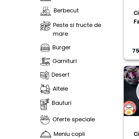
Berbecut
C
F
Peste si fructe de
mare
Burger
75
Garnituri
Desert
Altele
Bauturi
Oferte speciale
Meniu copii
Ci