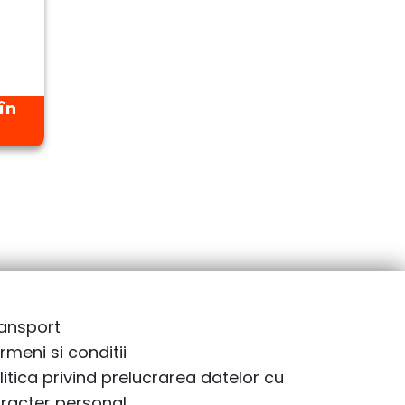
în
ansport
rmeni si conditii
litica privind prelucrarea datelor cu
racter personal