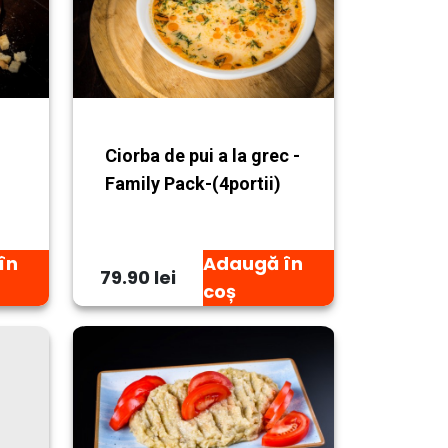
Ciorba de pui a la grec -
Family Pack-(4portii)
în
Adaugă în
79.90 lei
coș