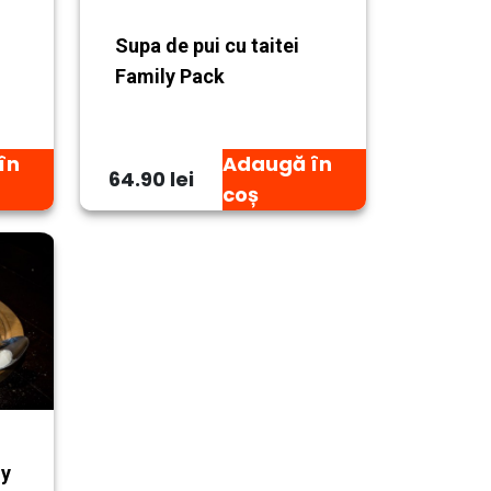
Supa de pui cu taitei
Family Pack
în
Adaugă în
64.90 lei
coș
ly