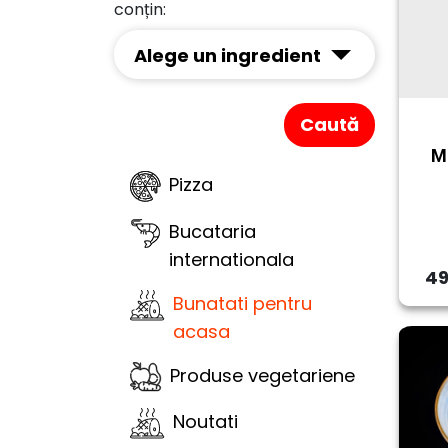
conțin:
Alege un ingredient
Caută
Me
Pizza
Bucataria
internationala
49
Bunatati pentru
acasa
Produse vegetariene
Noutati