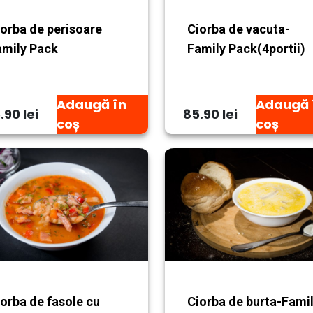
iorba de perisoare
Ciorba de vacuta-
amily Pack
Family Pack(4portii)
Adaugă în
Adaugă 
.90 lei
85.90 lei
coș
coș
orba de fasole cu
Ciorba de burta-Fami