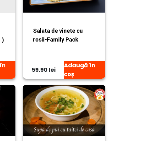
Salata de vinete cu
rosii-Family Pack
 )
în
Adaugă în
59.90 lei
coș