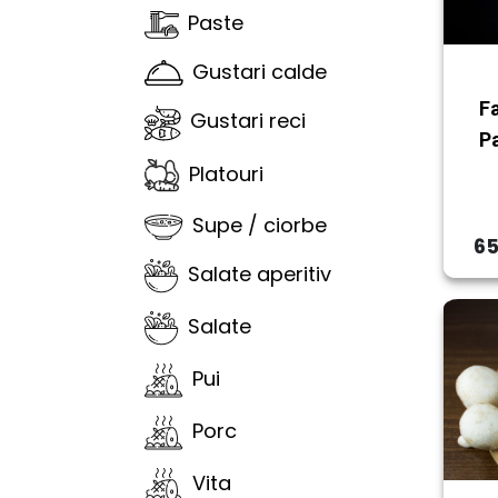
Paste
Gustari calde
F
Gustari reci
Pa
Platouri
Supe / ciorbe
65
Salate aperitiv
Salate
Pui
Porc
Vita