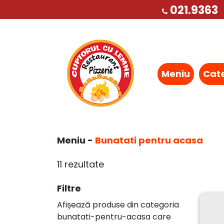
021.9363
Meniu
Cat
Meniu -
Bunatati pentru acasa
11 rezultate
Filtre
Afișează produse din categoria
bunatati-pentru-acasa care