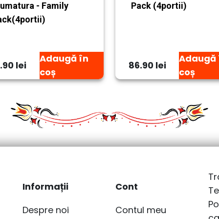
fumatura - Family
Pack (4portii)
ck(4portii)
Adaugă în
Adaugă 
.90 lei
86.90 lei
coș
coș
Tr
Informații
Cont
Te
Po
Despre noi
Contul meu
ca