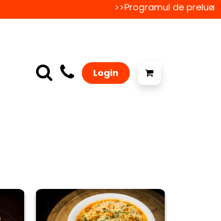
>>Programul de preluare a
>>
Login