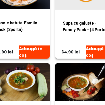
asole batuta-Family
Supa cu galuste -
ck (3portii)
Family Pack - (4 Portii
Adaugă în
Adaugă 
.90 lei
64.90 lei
coș
coș