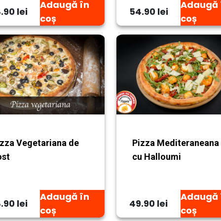
Adaugă în
Adaugă 
.90 lei
54.90 lei
coș
coș
izza Vegetariana de
Pizza Mediteraneana
ost
cu Halloumi
Adaugă în
Adaugă 
.90 lei
49.90 lei
coș
coș