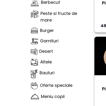
Berbecut
P
Peste si fructe de
mare
49
Burger
Garnituri
Desert
Altele
Bauturi
Oferte speciale
P
Meniu copii