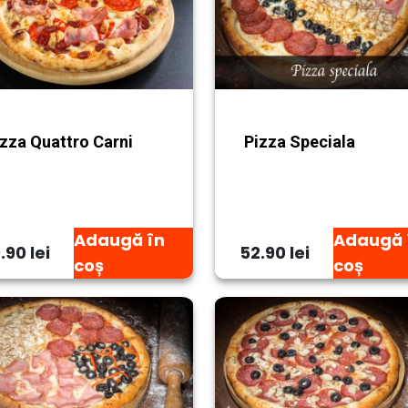
izza Quattro Carni
Pizza Speciala
Adaugă în
Adaugă 
.90 lei
52.90 lei
coș
coș