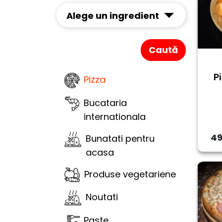
Alege un ingredient
Caută
P
Pizza
Bucataria
internationala
49
Bunatati pentru
acasa
Produse vegetariene
Noutati
Paste