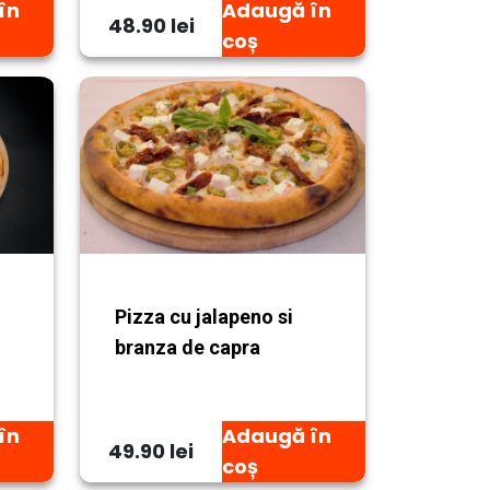
în
Adaugă în
48.90 lei
coș
Pizza cu jalapeno si
branza de capra
în
Adaugă în
49.90 lei
coș