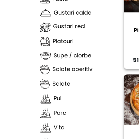
Gustari calde
Gustari reci
P
Platouri
Supe / ciorbe
51
Salate aperitiv
Salate
Pui
Porc
Vita