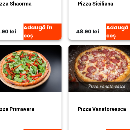
izza Shaorma
Pizza Siciliana
Adaugă în
Adaugă 
.90 lei
48.90 lei
coș
coș
izza Primavera
Pizza Vanatoreasca