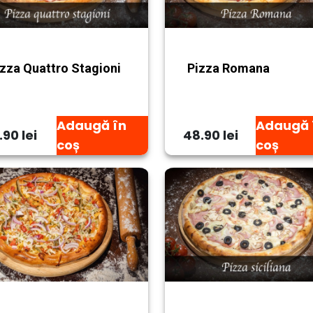
izza Quattro Stagioni
Pizza Romana
Adaugă în
Adaugă 
.90 lei
48.90 lei
coș
coș