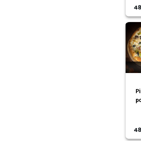
48
P
p
48