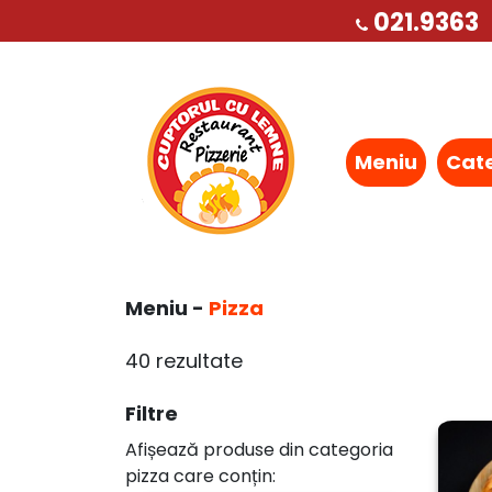
021.9363
Meniu
Cat
Meniu -
Pizza
40 rezultate
Filtre
Afișează produse din categoria
pizza care conțin: