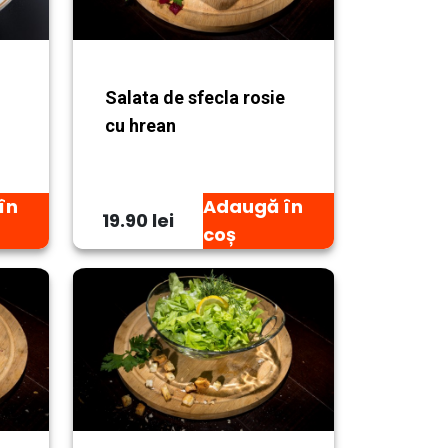
Salata de sfecla rosie
cu hrean
în
Adaugă în
19.90 lei
coș