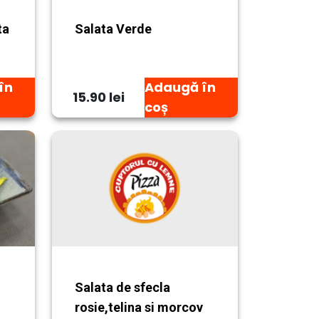
ta
Salata Verde
în
Adaugă în
15.90 lei
coș
Salata de sfecla
rosie,telina si morcov