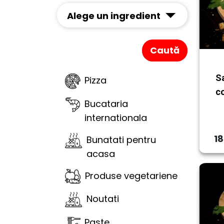
Alege un ingredient
Caută
Sa
Pizza
c
Bucataria
internationala
18
Bunatati pentru
acasa
Produse vegetariene
Noutati
Paste