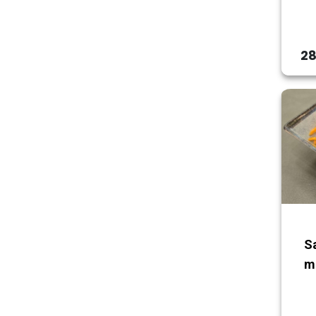
28
S
m