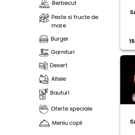
Berbecut
S
Peste si fructe de
mare
Burger
15
Garnituri
Desert
Altele
Bauturi
Oferte speciale
Sa
Meniu copii