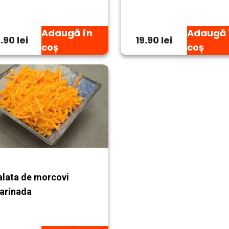
Adaugă în
Adaugă 
.90 lei
19.90 lei
coș
coș
alata de morcovi
arinada