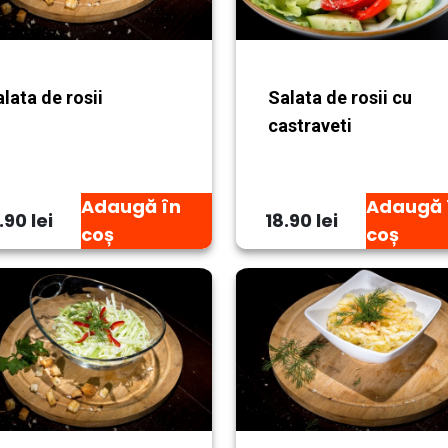
lata de rosii
Salata de rosii cu
castraveti
Adaugă în
Adaugă 
.90 lei
18.90 lei
coș
coș