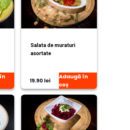
Salata de muraturi
asortate
în
Adaugă în
19.90 lei
coș