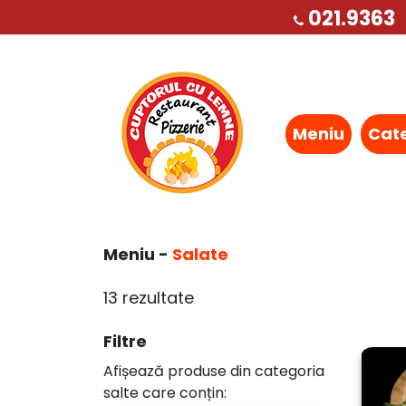
021.9363
Meniu
Cat
Meniu -
Salate
13 rezultate
Filtre
Afișează produse din categoria
salte care conțin: