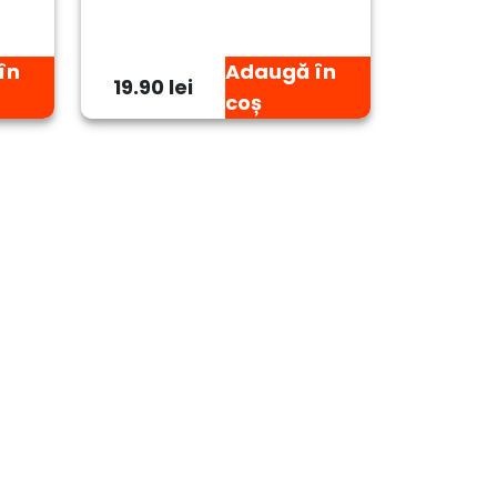
în
Adaugă în
19.90 lei
coș