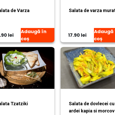
alata de Varza
Salata de varza mura
Adaugă în
Adaugă 
.90 lei
17.90 lei
coș
coș
lata Tzatziki
Salata de dovlecei cu
ardei kapia si morcov