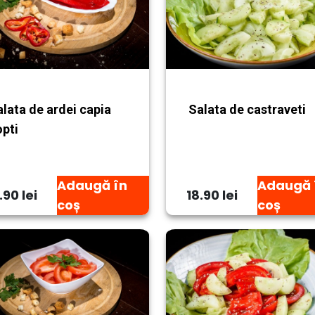
lata de ardei capia
Salata de castraveti
opti
Adaugă în
Adaugă 
.90 lei
18.90 lei
coș
coș