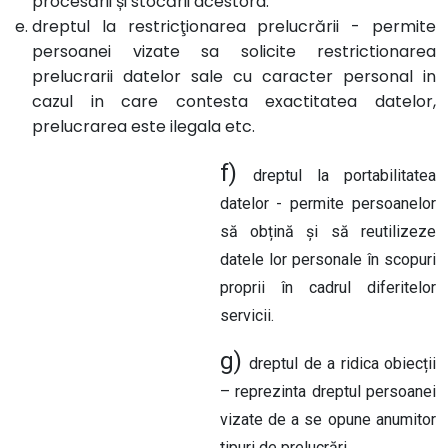
procesării și stocării acestora.
dreptul la restricţionarea prelucrării - permite
persoanei vizate sa solicite restrictionarea
prelucrarii datelor sale cu caracter personal in
cazul in care contesta exactitatea datelor,
prelucrarea este ilegala etc.
f)
dreptul la portabilitatea
datelor -
permite persoanelor
să obțină și să reutilizeze
datele lor personale în scopuri
proprii în cadrul diferitelor
servicii.
g)
dreptul de a ridica obiecții
– reprezinta dreptul persoanei
vizate
de a se opune anumitor
tipuri de prelucrări.