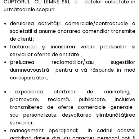
CUPTORUL CU LEMNE SRL a datelor colectate in
următoarele scopuri:
derularea activităţii comerciale/contractuale a
societatii si anume onorarea comenzilor transmite
de clienti ;
facturarea şi încasarea valorii produselor si
serviciilor oferite de entitate ;
preluarea reclamatiilor/sau sugestiilor
dumneavoastră pentru a vă răspunde în mod
corespunzător,;
expedierea ofertelor de marketing,
·
promovare, reclamă, publicitate, inclusive
transmiterea de oferte comerciale generale
sau personalizate; dezvoltarea şiîmbunătăţirea
serviciilor;
management operaţional; in cadrul acestei
activitati datele dvs. cu caracter personal pot fi