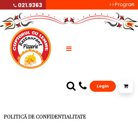
>>Programul d
>>P
021.9363
Login
POLITICĂ DE CONFIDENTIALITATE