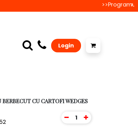
>>Programul d
>>
Login
U BERBECUT CU CARTOFI WEDGES
1
52