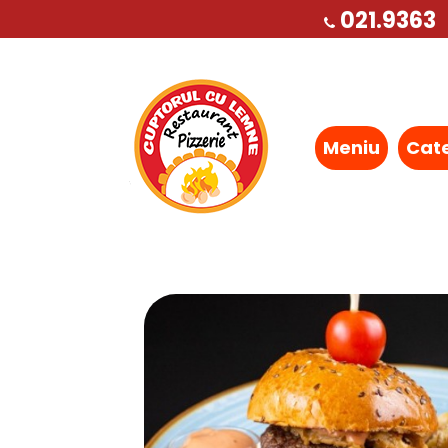
021.9363
Meniu
Cat