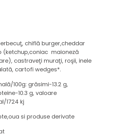
berbecuţ, chiflă burger,cheddar
so (ketchup,coniac maioneză
re), castraveţi muraţi, roşii, inele
lată, cartofi wedges*.
nală/100g: grăsimi-13.2 g,
oteine-10.3 g, valoare
l/1724 kj
pte,oua si produse derivate
at