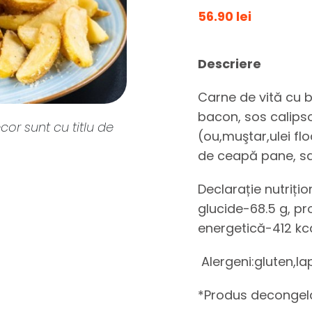
56.90 lei
Descriere
Carne de vită cu 
bacon, sos calip
cor sunt cu titlu de
(ou,muştar,ulei floa
de ceapă pane, sa
Declarație nutrițio
glucide-68.5 g, pr
energetică-412 kca
Alergeni:gluten,la
*Produs decongel