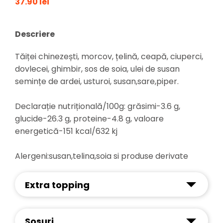
37.90 lei
Descriere
Tăiței chinezești, morcov, țelină, ceapă, ciuperci,
dovlecei, ghimbir, sos de soia, ulei de susan
semințe de ardei, usturoi, susan,sare,piper.
Declarație nutrițională/100g: grăsimi-3.6 g,
glucide-26.3 g, proteine-4.8 g, valoare
energetică-151 kcal/632 kj
Alergeni:susan,telina,soia si produse derivate
Extra topping
Sosuri