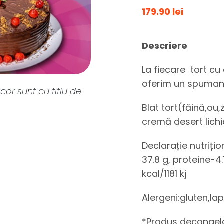
179.90 lei
Descriere
La fiecare tort cu c
oferim un spumant
cor sunt cu titlu de
Blat tort(făină,ou,
cremă desert lichi
Declarație nutrițio
37.8 g, proteine-4
kcal/1181 kj
Alergeni:gluten,la
*Produs decongel