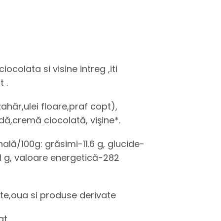
iocolata si visine intreg ,iti
 .
zahăr,ulei floare,praf copt),
dă,cremă ciocolată, vişine*.
nală/100g: grăsimi-11.6 g, glucide-
.1 g, valoare energetică-282
pte,oua si produse derivate
at