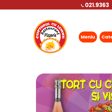
021.9363
Meniu
Cat