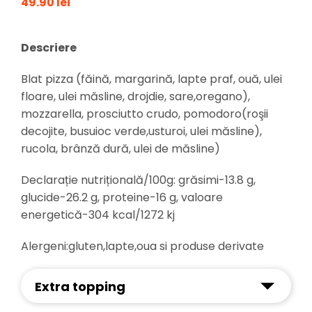
49.90 lei
Descriere
Blat pizza (făină, margarină, lapte praf, ouă, ulei
floare, ulei măsline, drojdie, sare,oregano),
mozzarella, prosciutto crudo, pomodoro(roşii
decojite, busuioc verde,usturoi, ulei măsline),
rucola, brânză dură, ulei de măsline)
Declarație nutrițională/100g: grăsimi-13.8 g,
glucide-26.2 g, proteine-16 g, valoare
energetică-304 kcal/1272 kj
Alergeni:gluten,lapte,oua si produse derivate
Extra topping