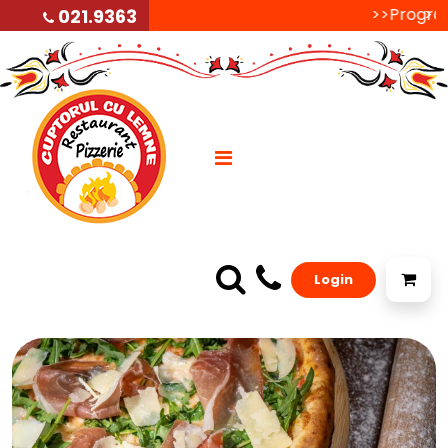
>>Programu
>>P
021.9363
Login