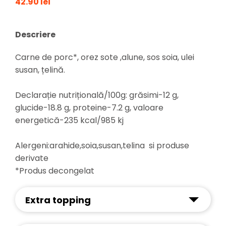
42.90 lei
Descriere
Carne de porc*, orez sote ,alune, sos soia, ulei
susan, țelină.
Declarație nutrițională/100g: grăsimi-12 g,
glucide-18.8 g, proteine-7.2 g, valoare
energetică-235 kcal/985 kj
Alergeni:arahide,soia,susan,telina si produse
derivate
*Produs decongelat
Extra topping