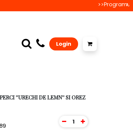
>>Programul d
>>
Login
PERCI ''URECHI DE LEMN'' SI OREZ
1
89