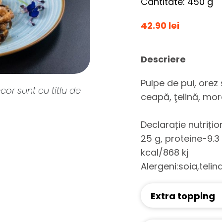
Cantitate: 450 g
42.90 lei
Descriere
Pulpe de pui, orez 
cor sunt cu titlu de
ceapă, ţelină, mor
Declarație nutriți
25 g, proteine-9.3
kcal/868 kj
Alergeni:soia,teli
Extra topping