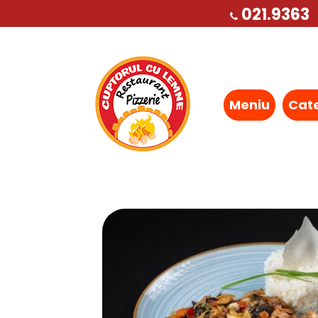
021.9363
Meniu
Cat