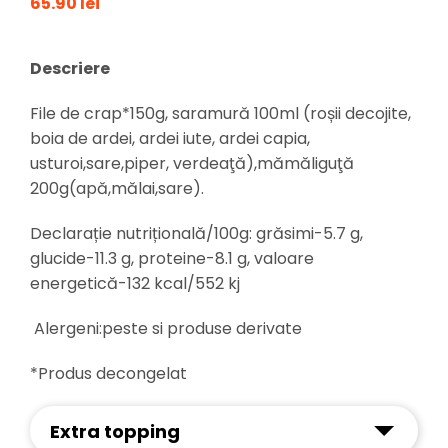
65.90 lei
Descriere
File de crap*150g, saramură 100ml (roșii decojite,
boia de ardei, ardei iute, ardei capia,
usturoi,sare,piper, verdeaţă),mămăliguţă
200g(apă,mălai,sare).
Declarație nutrițională/100g: grăsimi-5.7 g,
glucide-11.3 g, proteine-8.1 g, valoare
energetică-132 kcal/552 kj
Alergeni:peste si produse derivate
*Produs decongelat
Extra topping