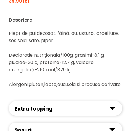
35.90 lei
Descriere
Piept de pui dezosat, făină, ou, usturoi, ardei iute,
sos soia, sare, piper.
Declarație nutrițională/100g: grăsimi-8.1 g,
glucide-20 g, proteine-12.7 g, valoare
energetică-210 kcal/879 kj
Alergeni:gluten,lapte,oua,soia si produse derivate
Extra topping
Sosuri