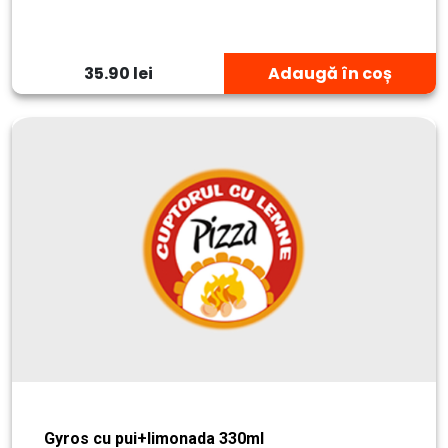
35.90 lei
Adaugă în coș
Gyros cu pui+limonada 330ml